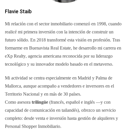
redes sociales. Utiliza fotos de alta calidad y descripciones
Flavie Staib
detalladas que resalten los aspectos positivos de tu
propiedad. No subestimes el poder del marketing digital, ya
Mi relación con el sector inmobiliario comenzó en 1998, cuando
que puede ayudarte a alcanzar a un público más amplio y a
realicé mi primera inversión con la intención de construir un
vender tu casa más rápidamente.
futuro sólido. En 2018 transformé esta visión en profesión. Tras
formarme en Buenavista Real Estate, he desarrollo mi carrera en
4. Considera la opción de un agente inmobiliario
eXp Realty
, agencia americana reconocida por su liderazgo
tecnológico y su innovador modelo basado en el metaverso.
Si no tienes experiencia en ventas inmobiliarias, contratar a
un agente puede ser una excelente opción. Un agente
Mi actividad se centra especialmente en
Madrid
y
Palma de
inmobiliario tiene el conocimiento del mercado y las
Mallorca
, aunque acompaño a vendedores e inversores en el
habilidades necesarias para negociar en tu nombre.
Territorio Nacional y en más de 30 países.
Además, puede manejar todas las gestiones
Como asesora
trilingüe
(francés, español e inglés —y con
administrativas y brindarte asesoramiento para agilizar el
capacidad de comunicación en tailandés), ofrezco un servicio
proceso de venta.
completo: desde venta e inversión hasta gestión de alquileres y
Personal Shopper Inmobiliario
.