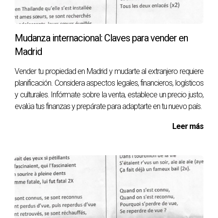
mudanza de manera eficiente. Sigue estos consejos para
aumentar tus posibilidades de éxito en la venta de tu casa
y disfrutar de una transición fluida hacia tu nuevo hogar.
Mudanza internacional: Claves para vender en
Recuerda que la planificación y la preparación son clave
Madrid
para que este cambio sea una experiencia positiva.
Vender tu propiedad en Madrid y mudarte al extranjero requiere
planificación. Considera aspectos legales, financieros, logísticos
y culturales. Infórmate sobre la venta, establece un precio justo,
evalúa tus finanzas y prepárate para adaptarte en tu nuevo país.
Leer más