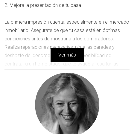
2. Mejora la presentación de tu casa
La primera impresión cuenta, especialmente en el mercado
inmobiliario. Asegúrate de que tu casa esté en óptimas
condiciones antes de mostrarla a los compradores.
Realiza reparaciones necesarias, pinta las paredes y
Ver más
deshazte del desorden. Considera la posibilidad de
contratar a un home stager que te ayude a resaltar las
mejores características de tu hogar. Una presentación
atractiva puede aumentar las posibilidades de vender tu
casa rápidamente.
3. Utiliza estrategias de marketing efectivas
Aprovecha las plataformas digitales para promocionar tu
casa. Publica anuncios en sitios web de bienes raíces y