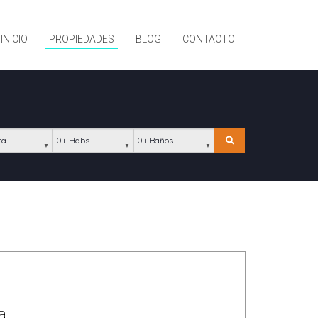
INICIO
PROPIEDADES
BLOG
CONTACTO
ación
Habs
Baños
Buscar
a