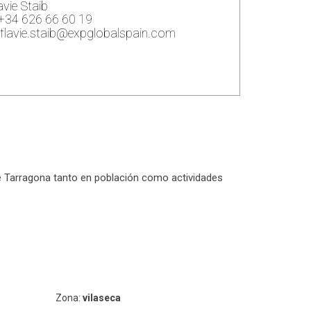
avie Staib
+34 626 66 60 19
flavie.staib@expglobalspain.com
 de Tarragona tanto en población como actividades
Zona:
vilaseca