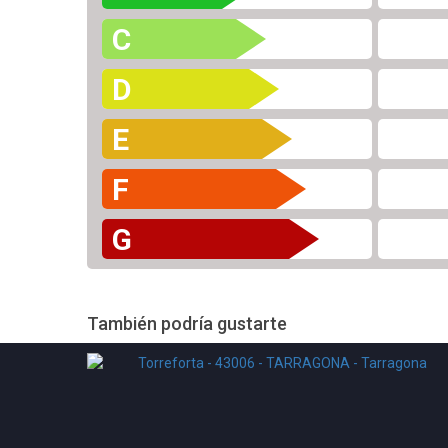
C
D
E
F
G
También podría gustarte