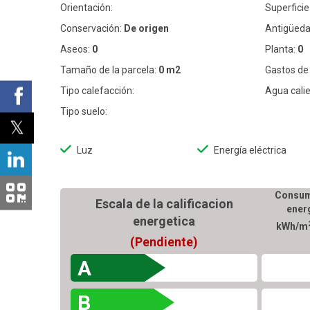
Orientación:
Superficie 
Conservación:
De origen
Antigüeda
Aseos:
0
Planta:
0
Tamaño de la parcela:
0 m2
Gastos de
Tipo calefacción:
Agua calie
Tipo suelo:
Luz
Energía eléctrica
Consum
Escala de la calificacion
ener
energetica
kWh/m
(Pendiente)
A
B