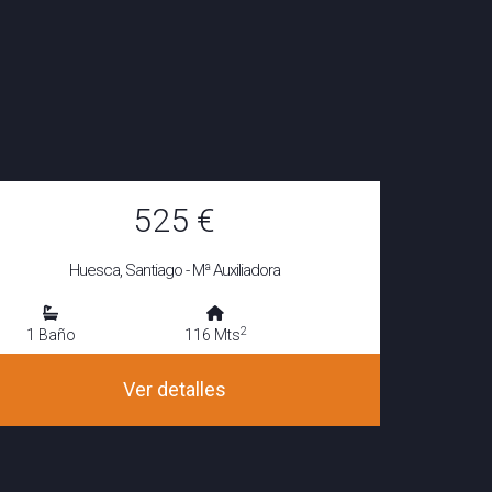
525 €
Huesca, Santiago - Mª Auxiliadora
2
1 Baño
116 Mts
Ver detalles