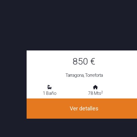
850 €
Tarragona, Torreforta
2
1 Baño
78 Mts
Ver detalles