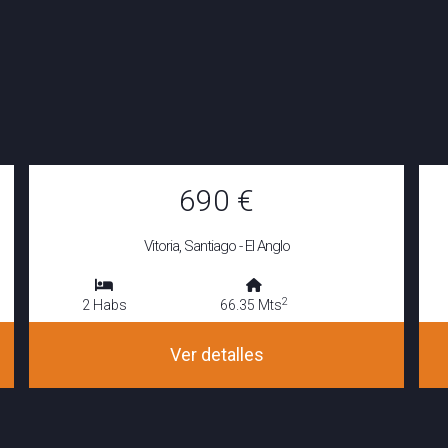
690 €
Vitoria, Santiago - El Anglo
2
2 Habs
66.35 Mts
Ver detalles