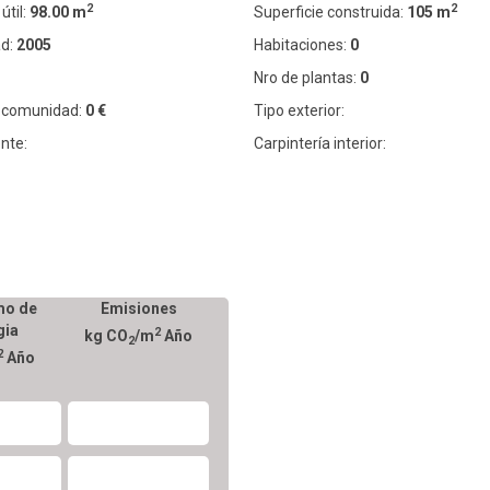
2
2
útil:
98.00 m
Superficie construida:
105 m
d:
2005
Habitaciones:
0
Nro de plantas:
0
 comunidad:
0 €
Tipo exterior:
nte:
Carpintería interior:
o de
Emisiones
gia
2
kg CO
/m
Año
2
2
Año