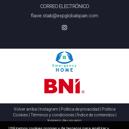
CORREO ELECTRÓNICO
flavie.staib@expglobalspain.com
Volver arriba
|
Instagram
|
Política de privacidad
|
Politica
Cookies
|
Términos y condiciones
|
Índice de contenidos
|
Ingreso de usuario
Utilizamos cookies propias y de terceros para analizar y