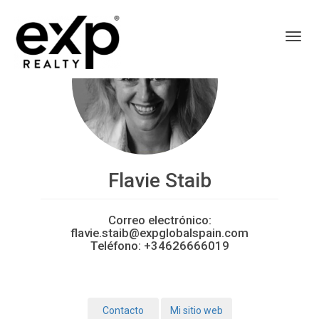
Toggl
Flavie Staib
Correo electrónico:
flavie.staib@expglobalspain.com
Teléfono:
+34626666019
Contacto
Mi sitio web