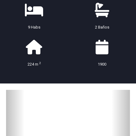
9 Habs
2 Baños
2
224 m
1900