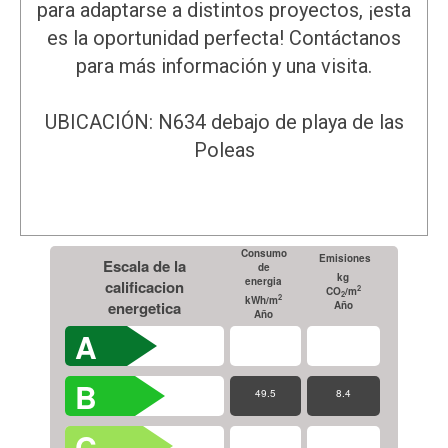
para adaptarse a distintos proyectos, ¡esta
es la oportunidad perfecta! Contáctanos
para más información y una visita.
UBICACIÓN: N634 debajo de playa de las
Poleas
Consumo
Emisiones
Escala de la
de
kg
energia
calificacion
2
CO
/m
2
2
kWh/m
energetica
Año
Año
A
B
49.5
8.4
C