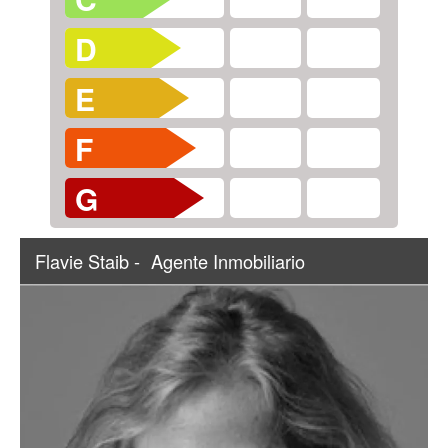
D
E
F
G
Flavie Staib -
Agente Inmobiliario